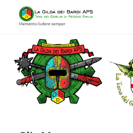
Salta
La
al
contenuto
Memento ludere semper
Gilda
dei
Bardi
APS